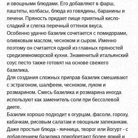
и овощными блюдами. Его добавляют в фарш,
паштеты, колбасы, блюда из говядины, баранины и
печени. Пряность придает пище приятный кисло-
сладкий и слегка перечный оттенок вкуса.
Особенно удачно базилик сочетается с помидорами,
оливковым маслом, чесноком и сыром. Именно
поэтому он считается одной из главных пряностей
средиземноморской кухни. Знаменитый итальянский
соус песто также готовят на основе свежего
базилика.
Для создания сложных приправ базилик смешивают
с эстрагоном, шалфеем, чесноком, луком и
розмарином. Смесь базилика и розмарина иногда
используют как заменитель соли при бессолевой
диете.
Базилик хорошо подходит к огурцам, фасоли, гороху,
кабачкам, рисовым салатам и овощным запеканкам.
Даже простые блюда - яичница, творог или йогурт - с
добавлением базилика приобретают более яркий и