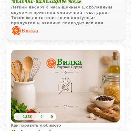
Молочно-шоколадное желе
Лёгкий десерт с насыщенным шоколадным
вкусом и приятной сливочной текстурой.
Такое желе готовится из доступных
продуктов и отлично подходит как для
семейного чаепития, так и для праздничного
Вилка
меню.
1,83K
0
0
Как поразить любимого