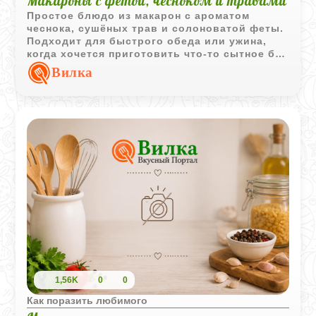
Макароны с фетой, чесноком и травами
Простое блюдо из макарон с ароматом
чеснока, сушёных трав и солоноватой феты.
Подходит для быстрого обеда или ужина,
когда хочется приготовить что-то сытное без
лишних хлопот.
Вилка
1,56K
0
0
Как поразить любимого