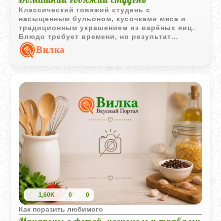
Классический говяжий студень с
насыщенным бульоном, кусочками мяса и
традиционным украшением из варёных яиц.
Блюдо требует времени, но результат
полностью оправдывает ожидания и отлично
Вилка
подходит для праздничного стола.
1,60K
0
0
Как поразить любимого