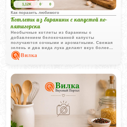
1,12K
0
0
Как поразить любимого
Котлеты из баранины с капустой по-
пятигорски
Необычные котлеты из баранины с
добавлением белокочанной капусты
получаются сочными и ароматными. Свежая
зелень и два вида лука делают вкус более
насыщенным, а панировка обеспечивает
Вилка
аппетитную корочку.