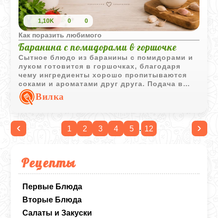
1,10K
0
0
Как поразить любимого
Баранина с помидорами в горшочке
Сытное блюдо из баранины с помидорами и
луком готовится в горшочках, благодаря
чему ингредиенты хорошо пропитываются
соками и ароматами друг друга. Подача в
порционной посуде делает блюдо особенно
Вилка
уютным.
‹
›
.
1
2
3
4
5
12
Рецепты
Первые Блюда
Вторые Блюда
Салаты и Закуски