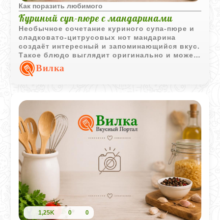
Как поразить любимого
Куриный суп-пюре с мандаринами
Необычное сочетание куриного супа-пюре и
сладковато-цитрусовых нот мандарина
создаёт интересный и запоминающийся вкус.
Такое блюдо выглядит оригинально и может
стать необычной подачей привычной
Вилка
курицы.
1,25K
0
0