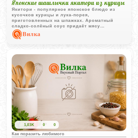
Японские шашлычки якитори из курицы
Якитори - популярное японское блюдо из
кусочков курицы и лука-порея,
приготовленных на шпажках. Ароматный
сладко-солёный соус придаёт мясу
характерный вкус и аппетитную глазурь.
Вилка
1,03K
0
0
Как поразить любимого