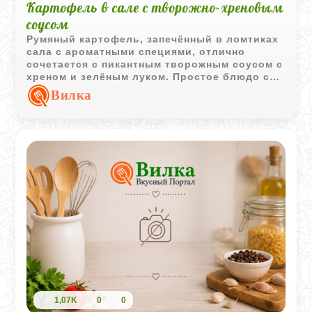
Картофель в сале с творожно-хреновым
соусом
Румяный картофель, запечённый в ломтиках
сала с ароматными специями, отлично
сочетается с пикантным творожным соусом с
хреном и зелёным луком. Простое блюдо с
выразительным вкусом и аппетитной
Вилка
подачей.
1,07K
0
0