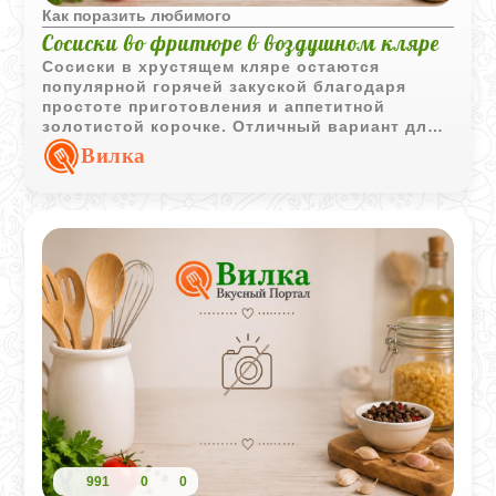
Как поразить любимого
Сосиски во фритюре в воздушном кляре
Сосиски в хрустящем кляре остаются
популярной горячей закуской благодаря
простоте приготовления и аппетитной
золотистой корочке. Отличный вариант для
быстрого перекуса или домашней вечеринки.
Вилка
991
0
0