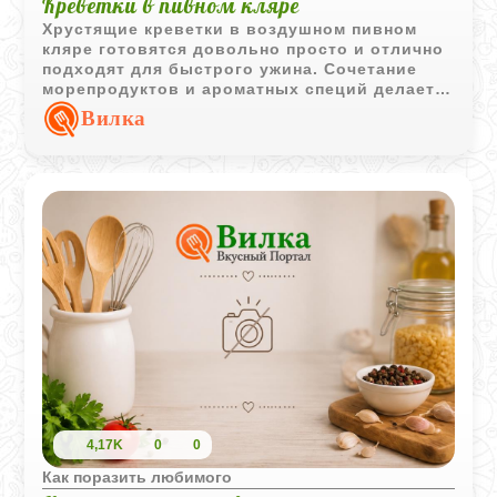
Креветки в пивном кляре
Хрустящие креветки в воздушном пивном
кляре готовятся довольно просто и отлично
подходят для быстрого ужина. Сочетание
морепродуктов и ароматных специй делает
блюдо аппетитным и насыщенным.
Вилка
4,17K
0
0
Как поразить любимого