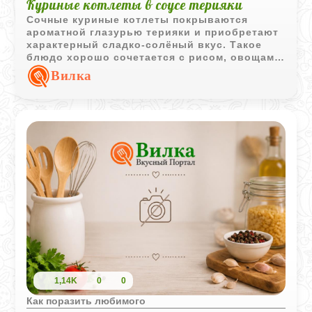
Куриные котлеты в соусе терияки
Сочные куриные котлеты покрываются
ароматной глазурью терияки и приобретают
характерный сладко-солёный вкус. Такое
блюдо хорошо сочетается с рисом, овощами
и подходит для семейного ужина.
Вилка
1,14K
0
0
Как поразить любимого