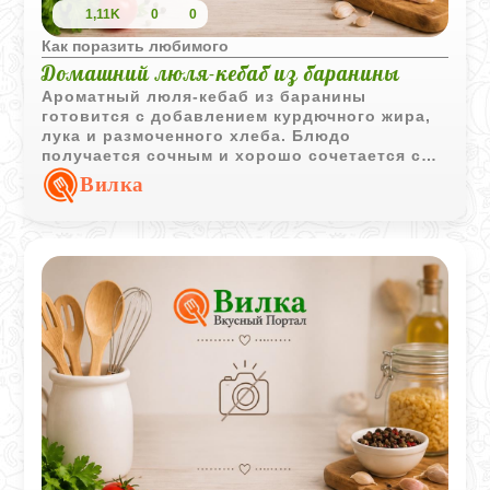
1,11K
0
0
Как поразить любимого
Домашний люля-кебаб из баранины
Ароматный люля-кебаб из баранины
готовится с добавлением курдючного жира,
лука и размоченного хлеба. Блюдо
получается сочным и хорошо сочетается со
свежей зеленью и лимоном.
Вилка