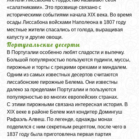
«салатниками». Это прозвище связано с
историческими событиями начала XIX века. Во время
осады Лиссабона войсками Наполеона в 1807 году
местные жители спасались от голода, выращивая
капусту и другие овощи.
Португальские десерты
В Португалии особенно любят сладости и выпечку.
Большой популярностью пользуются пудинги, муссы,
пирожные и торты с грецкими орехами и миндалем.
Одним из самых известных десертов считаются
лиссабонские пирожные Белема. Они известны
далеко за пределами Португалии и пользуются
популярностью во многих европейских странах.
С этими пирожными связана интересная история. В
XIX веке в районе Белем жил кондитер Домингуш
Рафаэль Алвеш. По легенде, однажды монах
поделился с ним секретным рецептом, после чего в
1837 году была приготовлена первая партия