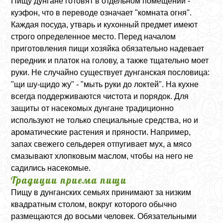
Пищу дунгане готовят в отдельном помещении -
куэфон, что в переводе означает "комната огня".
Каждая посуда, утварь и кухонный предмет имеют
строго определенное место. Перед началом
приготовления пищи хозяйка обязательно надевает
передник и платок на голову, а также тщательно моет
руки. Не случайно существует дунганская пословица:
"щи шу-щидо жу" - "мыть руки до локтей". На кухне
всегда поддерживаются чистота и порядок. Для
защиты от насекомых дунгане традиционно
используют не только специальные средства, но и
ароматические растения и пряности. Например,
запах свежего сельдерея отпугивает мух, а мясо
смазывают хлопковым маслом, чтобы на него не
садились насекомые.
Традиции приема пищи
Пищу в дунганских семьях принимают за низким
квадратным столом, вокруг которого обычно
размещаются до восьми человек. Обязательными