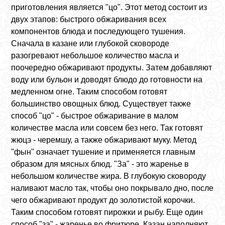
приготовления является "цо". Этот метод состоит из
двух этапов: быстрого обжаривания всех
компонентов блюда и последующего тушения.
Сначала в казане или глубокой сковороде
разогревают небольшое количество масла и
поочередно обжаривают продукты. Затем добавляют
воду или бульон и доводят блюдо до готовности на
медленном огне. Таким способом готовят
большинство овощных блюд. Существует также
способ "цо" - быстрое обжаривание в малом
количестве масла или совсем без него. Так готовят
жюцэ - черемшу, а также обжаривают муку. Метод
"фын" означает тушение и применяется главным
образом для мясных блюд. "За" - это жаренье в
небольшом количестве жира. В глубокую сковороду
наливают масло так, чтобы оно покрывало дно, после
чего обжаривают продукт до золотистой корочки.
Таким способом готовят пирожки и рыбу. Еще один
способ "за" - жаренье во фритюре. Казан наполняют