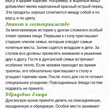
вкусу и форме нарезки. Например, в жареный жюцэ
добавляют мелко нарезанный красный острый перец.
Эти продукты хорошо сочетаются между собой и по
вкусу, и по цвету.
Этикет и гостеприимство
За многовековую историю у дунган сложился особый
этикет приема пищи. Первыми к столу приглашают
старших членов семьи, которым отводят самые
почетные места. Затем садятся младшие и дети. За
столом все должны проявлять внимание и уважение
друг к другу. Гостя в дунганской семье встречают
особенно тепло. Если человек приходит во время
трапезы, его обязательно приглашают к столу и
угощают горячим чаем. После этого для гостя готовят
специальное угощение. Повседневные блюда гостям
подавать не принято.
Обрядовые блюда
Дунганскую кухню принято делить на повседневную,
праздничную и обрядовую. Особое место занимают