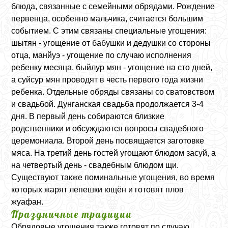
блюда, связанные с семейными обрядами. Рождение
первенца, особенно мальчика, считается большим
событием. С этим связаны специальные угощения:
шытян - угощение от бабушки и дедушки со стороны
отца, манйуэ - угощение по случаю исполнения
ребенку месяца, быйлур мян - угощение на сто дней,
а суйсур мян проводят в честь первого года жизни
ребенка. Отдельные обряды связаны со сватовством
и свадьбой. Дунганская свадьба продолжается 3-4
дня. В первый день собираются близкие
родственники и обсуждаются вопросы свадебного
церемониала. Второй день посвящается заготовке
мяса. На третий день гостей угощают блюдом засуй, а
на четвертый день - свадебным блюдом щи.
Существуют также поминальные угощения, во время
которых жарят лепешки ющён и готовят плов
жуафан.
Праздничные традиции
Обрядовые угощения также готовят по случаю