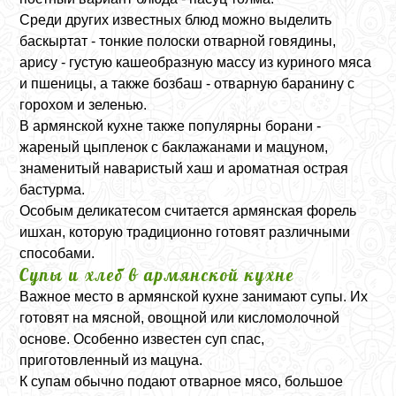
Среди других известных блюд можно выделить
баскыртат - тонкие полоски отварной говядины,
арису - густую кашеобразную массу из куриного мяса
и пшеницы, а также бозбаш - отварную баранину с
горохом и зеленью.
В армянской кухне также популярны борани -
жареный цыпленок с баклажанами и мацуном,
знаменитый наваристый хаш и ароматная острая
бастурма.
Особым деликатесом считается армянская форель
ишхан, которую традиционно готовят различными
способами.
Супы и хлеб в армянской кухне
Важное место в армянской кухне занимают супы. Их
готовят на мясной, овощной или кисломолочной
основе. Особенно известен суп спас,
приготовленный из мацуна.
К супам обычно подают отварное мясо, большое