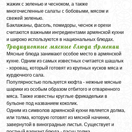
жажик с зеленью и чесноком, а также
многочисленные салаты с бобовыми, мясом и
свежей зеленью.
Баклажаны, фасоль, помидоры, чеснок и орехи
считаются важными ингредиентами армянской кухни
и широко используются в национальных блюдах.
Традиционные мясные блюда Армении
Мясные блюда занимают особое место в армянской
кухне. Одним из самых известных считается шашлык
- хоровац, который готовят из крупных кусков мяса и
курдючного сала.
Популярностью пользуется кюфта - нежные мясные
шарики из особым образом отбитого и отваренного
мяса. Также известны круглые фрикадельки в
бульоне под названием коколик.
Одним из символов армянской кухни является долма,
или толма, которую готовят из мясной начинки,
завернутой в виноградные листья. Существует и
постный вариант блюда - пасуц толма.