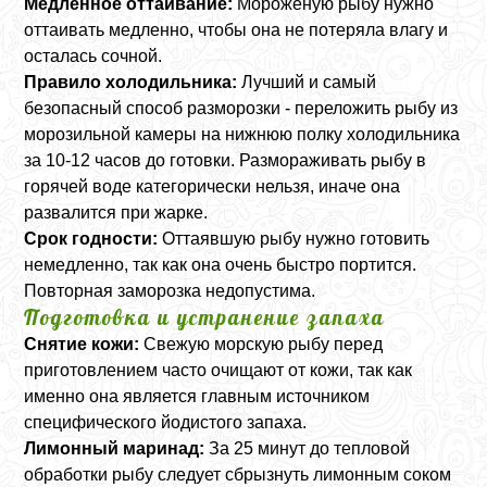
Медленное оттаивание:
Мороженую рыбу нужно
оттаивать медленно, чтобы она не потеряла влагу и
осталась сочной.
Правило холодильника:
Лучший и самый
безопасный способ разморозки - переложить рыбу из
морозильной камеры на нижнюю полку холодильника
за 10-12 часов до готовки. Размораживать рыбу в
горячей воде категорически нельзя, иначе она
развалится при жарке.
Срок годности:
Оттаявшую рыбу нужно готовить
немедленно, так как она очень быстро портится.
Повторная заморозка недопустима.
Подготовка и устранение запаха
Снятие кожи:
Свежую морскую рыбу перед
приготовлением часто очищают от кожи, так как
именно она является главным источником
специфического йодистого запаха.
Лимонный маринад:
За 25 минут до тепловой
обработки рыбу следует сбрызнуть лимонным соком