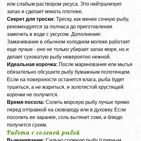
или слабым раствором уксуса. Это нейтрализует
запах и сделает мякоть плотнее.
Секрет для трески:
Треску, как менее сочную рыбу,
рекомендуется за полчаса до приготовления
замочить в воде с уксусом. Дополнение:
Замачивание в обычном холодном молоке работает
еще лучше - оно не только убирает запах моря, но и
делает суховатую рыбу невероятно нежной.
Идеальная корочка:
После маринования или мытья
обязательно обсушите рыбу бумажным полотенцем.
Если на поверхности останется влага, рыба будет
тушиться, а не жариться, и золотистой хрустящей
корочки не получится.
Время посола:
Солить морскую рыбу лучше прямо
перед отправкой на сковороду или в духовку. Если
посолить ее заранее, соль вытянет соки, и блюдо
получится сухим.
Работа с соленой рыбой
Вымачивание:
Сильно соленую рыбу (главным